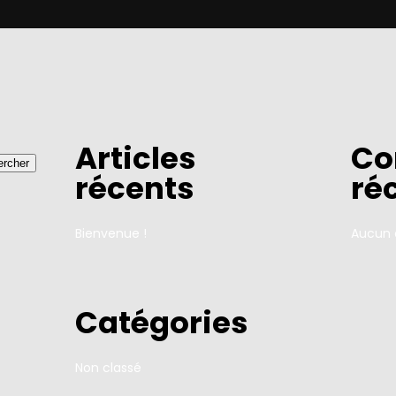
Articles
Co
rcher
récents
ré
Bienvenue !
Aucun 
Catégories
Non classé