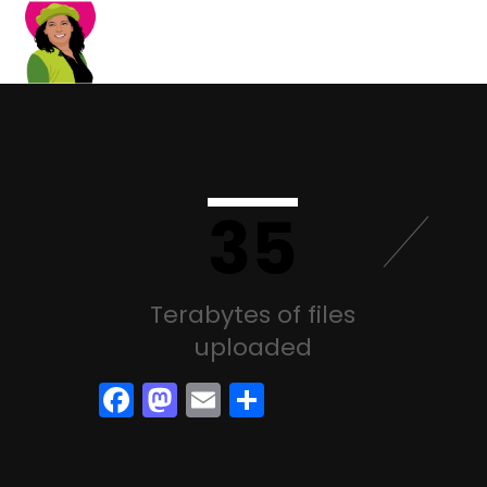
35
Terabytes of files
uploaded
Facebook
Mastodon
Email
Partager