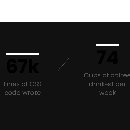
74
67k
Cups of coffe
Lines of CSS
drinked per
code wrote
week