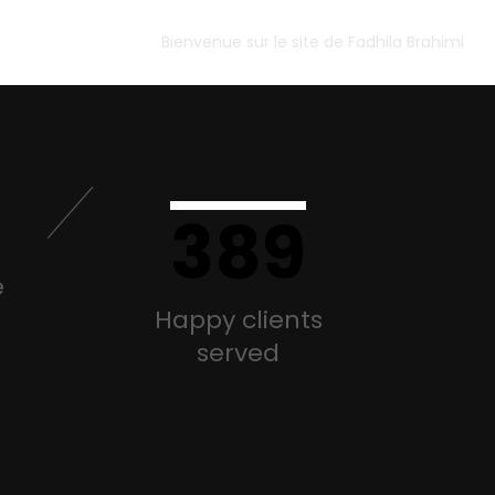
Bienvenue sur le site de Fadhila Brahimi
389
e
Happy clients
served