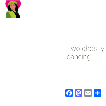
Two ghostly w
dancing.
Faceboo
Masto
Ema
P