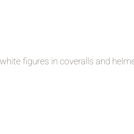
hite figures in coveralls and helme
k
don
il
artager