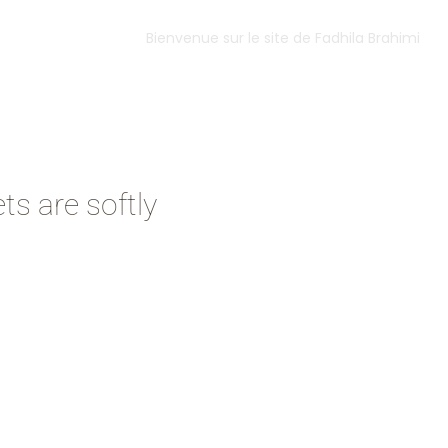
Bienvenue sur le site de Fadhila Brahimi
ts are softly