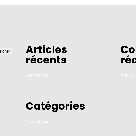
Articles
Co
rcher
récents
ré
Bienvenue !
Aucun 
Catégories
Non classé